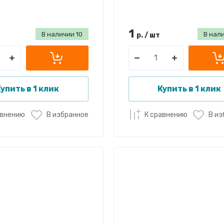
1
В наличии
10
В нал
р.
/
шт
упить в 1 клик
Купить в 1 клик
авнению
В избранное
К сравнению
В из