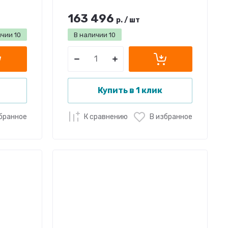
163 496
р.
/
шт
ичии
10
В наличии
10
Купить в 1 клик
бранное
К сравнению
В избранное