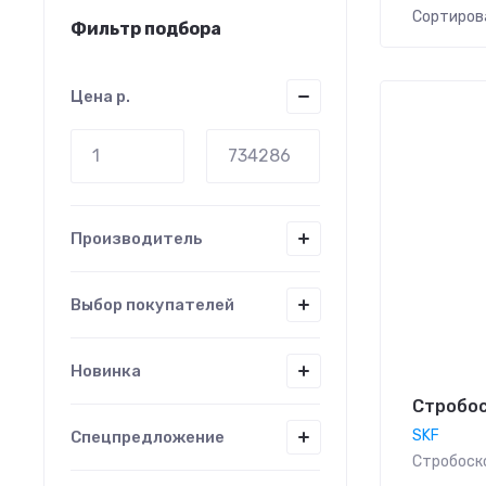
Сортиров
Фильтр подбора
Цен
Цена
р.
Цен
Назв
Назв
Производитель
Выбор покупателей
Новинка
Стробос
SKF
Спецпредложение
Стробоск