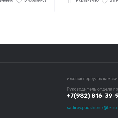
авнению
В избранное
К сравнению
В из
ижевск переулок камски
Руководитель отдела п
+7(982) 816-39-
sadirey.podshipnik@bk.ru