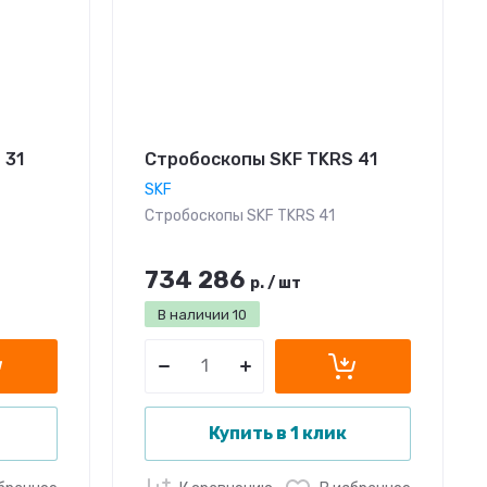
 31
Стробоскопы SKF TKRS 41
SKF
Стробоскопы SKF TKRS 41
734 286
р.
/
шт
В наличии
10
Купить в 1 клик