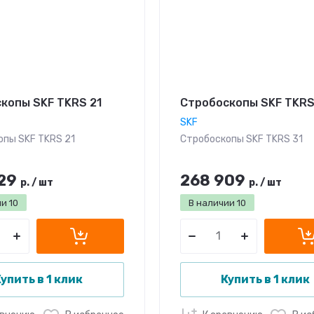
копы SKF TKRS 21
Стробоскопы SKF TKRS
SKF
опы SKF TKRS 21
Стробоскопы SKF TKRS 31
29
268 909
р.
/
шт
р.
/
шт
ии
10
В наличии
10
упить в 1 клик
Купить в 1 клик