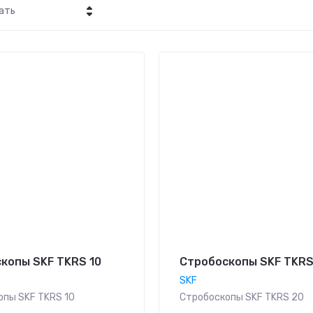
ать
а - убывание
а - возрастание
ание - Я-А
ание - А-Я
копы SKF TKRS 10
Стробоскопы SKF TKRS
SKF
опы SKF TKRS 10
Стробоскопы SKF TKRS 20