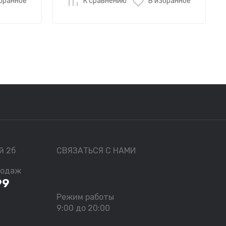
бранное
К сравнению
В избранное
й 2б
СВЯЗАТЬСЯ С НАМИ
родаж
99
Режим работы
9:00 до 20:00