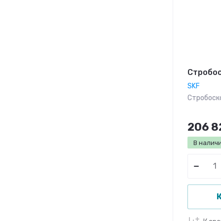
Стробос
SKF
Стробоск
206 8
В налич
К