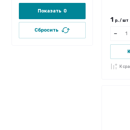
Показать
0
1
р.
/
шт
Сбросить
К
К ср