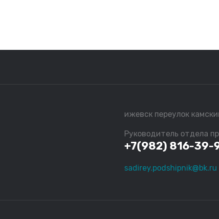
ижевск переулок камски
Руководитель отдела п
+7(982) 816-39-
sadirey.podshipnik@bk.ru