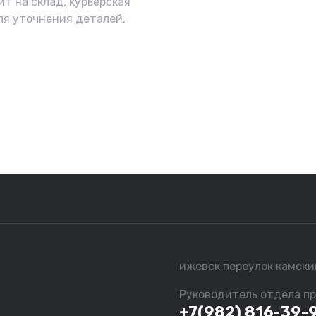
ит на склад, курьерская
ля уточнения деталей.
ижевск переулок камски
Руководитель отдела п
+7(982) 816-39-