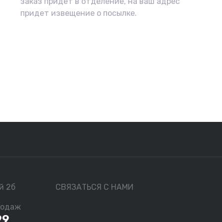
заказ придет в отделение, на ваш адрес
придет извещение о посылке.
й 2б
СВЯЗАТЬСЯ С НАМИ
родаж
99