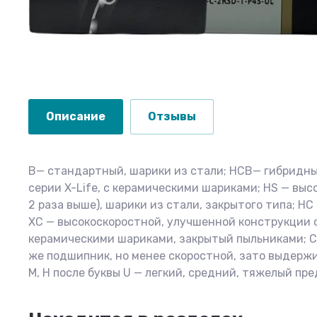
Описание
Отзывы
B— стандартный, шарики из стали; HCB— гибридны
серии X-Life, с керамическими шариками; HS — выс
2 раза выше), шарики из стали, закрытого типа; H
XC — высокоскоростной, улучшенной конструкции с
керамическими шариками, закрытый пыльниками; C п
же подшипник, но менее скоростной, зато выдерж
M, H после буквы U — легкий, средний, тяжелый пр