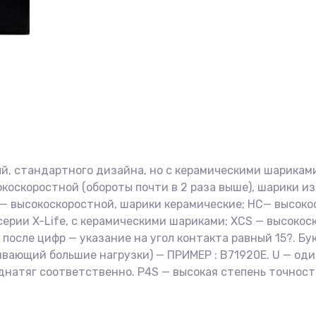
й, стандартного дизайна, но с керамическими шарикам
окоскоростной (обороты почти в 2 раза выше), шарики и
C — высокоскоростной, шарики керамические; HC— высоко
ерии X-Life, с керамическими шариками; XCS — высокоск
осле цифр — указание на угол контакта равный 15?. Бук
ивающий большие нагрузки) — ПРИМЕР : B71920E. U — од
еднатяг соответственно. P4S — высокая степень точнос