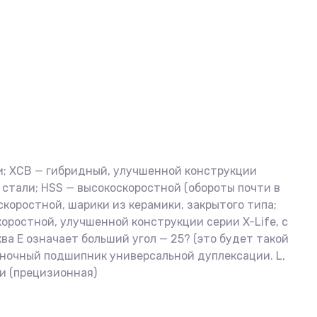
и; XCB — гибридный, улучшенной конструкции
з стали; HSS — высокоскоростной (обороты почти в
скоростной, шарики из керамики, закрытого типа;
оростной, улучшенной конструкции серии X-Life, с
ва E означает больший угол — 25? (это будет такой
иночный подшипник универсальной дуплексации. L,
ти (прецизионная)