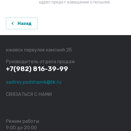
адрес придет извещение о посылке.
Назад
ижевск переулок камский 2б
Руководитель отдела продаж
+7(982) 816-39-99
sadirey.podshipnik@bk.ru
СВЯЗАТЬСЯ С НАМИ
Режим работы
9:00 до 20:00