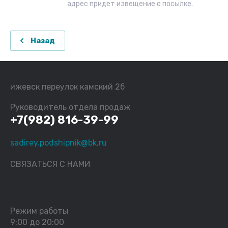
адрес придет извещение о посылке.
Назад
ижевск переулок камский 2б
Руководитель отдела продаж
+7(982) 816-39-99
sadirey.podshipnik@bk.ru
СВЯЗАТЬСЯ С НАМИ
Режим работы
9:00 до 20:00