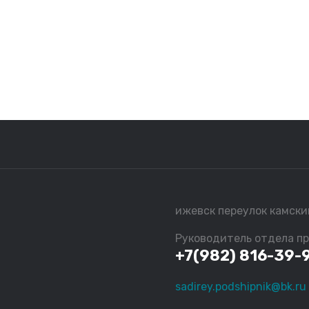
ижевск переулок камски
Руководитель отдела п
+7(982) 816-39-
sadirey.podshipnik@bk.ru