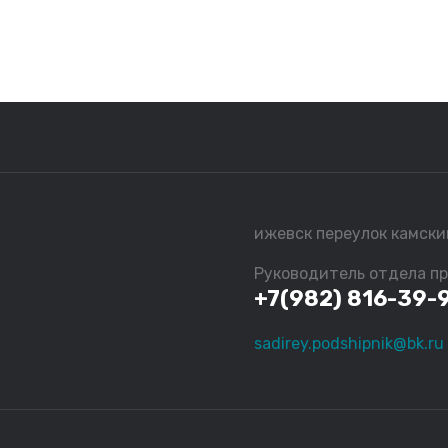
ижевск переулок камски
Руководитель отдела п
+7(982) 816-39-
sadirey.podshipnik@bk.ru